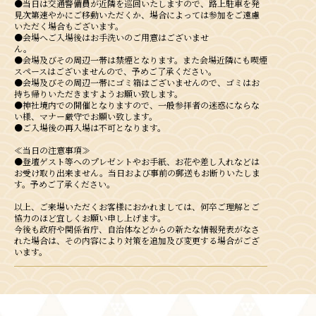
●当日は交通警備員が近隣を巡回いたしますので、路上駐車を発
見次第速やかにご移動いただくか、場合によっては参加をご遠慮
いただく場合もございます。
●会場へご入場後はお手洗いのご用意はございませ
ん。
●会場及びその周辺一帯は禁煙となります。また会場近隣にも喫煙
スペースはございませんので、予めご了承ください。
●会場及びその周辺一帯にゴミ箱はございませんので、ゴミはお
持ち帰りいただきますようお願い致します。
●神社境内での開催となりますので、一般参拝者の迷惑にならな
い様、マナー厳守でお願い致します。
●ご入場後の再入場は不可となります。
≪当⽇の注意事項≫
●登壇ゲスト等へのプレゼントやお⼿紙、お花や差し⼊れなどは
お受け取り出来ません。当⽇および事前の郵送もお断りいたしま
す。予めご了承ください。
以上、ご来場いただくお客様におかれましては、何卒ご理解とご
協⼒のほど宜しくお願い申し上げます。
今後も政府や関係省庁、⾃治体などからの新たな情報発表がなさ
れた場合は、その内容により対策を追加及び変更する場合がござ
います。