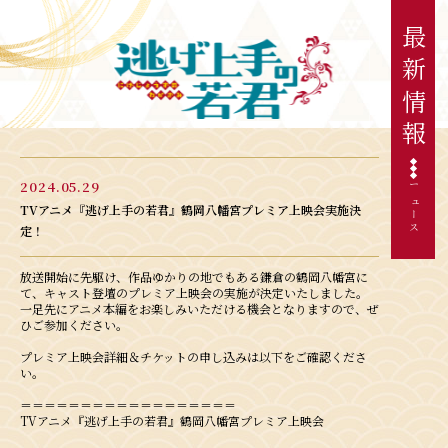
最
新
情
報
2024.05.29
ニュース
TVアニメ『逃げ上手の若君』鶴岡八幡宮プレミア上映会実施決
定！
放送開始に先駆け、作品ゆかりの地でもある鎌倉の鶴岡八幡宮に
て、キャスト登壇のプレミア上映会の実施が決定いたしました。
一足先にアニメ本編をお楽しみいただける機会となりますので、ぜ
ひご参加ください。
プレミア上映会詳細＆チケットの申し込みは以下をご確認くださ
い。
＝＝＝＝＝＝＝＝＝＝＝＝＝＝＝＝＝＝
TVアニメ『逃げ上手の若君』鶴岡八幡宮プレミア上映会