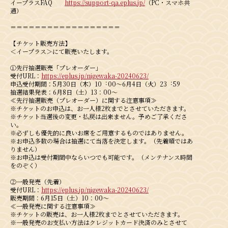
イープラスFAQ
https://support-qa.eplus.jp/
（PC・スマホ共
通）
＝＝＝＝＝＝＝＝＝＝＝＝＝＝＝＝＝＝
【チケット販売方法】
＜イープラス＞にて販売いたします。
①先行抽選販売「プレオーダー」
受付URL：
https://eplus.jp/nigewaka-20240623/
申込受付期間：5月30日（木）10︓00～6月4日（火）23︓59
抽選結果発表：6月8日（土）13：00～
≪先行抽選販売（プレオーダー）に関する注意事項≫
※チケットのお申込は、お一人様2枚までとさせていただきます。
※チケット当選後の変更・払戻は出来ません。予めご了承くださ
い。
※必ずしも優先的に良いお席をご用意するものではありません。
※お申込多数の場合は抽選にて当落を決定します。（先着順ではあ
りません）
※お申込は受付期間中ならいつでも可能です。（メンテナンス時間
をのぞく）
②一般発売（先着）
受付URL：
https://eplus.jp/nigewaka-20240623/
販売期間：6月15日（土）10：00～
≪一般発売に関する注意事項≫
※チケットの販売は、お一人様2枚までとさせていただきます。
※一般発売のお支払い方法はクレジットカード決済のみとさせて