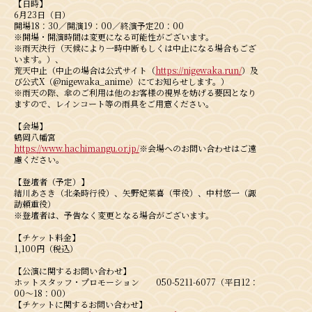
【日時】
6月23日（日）
開場18：30／開演19：00／終演予定20：00
※開場・開演時間は変更になる可能性がございます。
※雨天決行（天候により一時中断もしくは中止になる場合もござ
います。）、
荒天中止（中止の場合は公式サイト（
https://nigewaka.run/
）及
び公式X（@nigewaka_anime）にてお知らせします。）
※雨天の際、傘のご利用は他のお客様の視界を妨げる要因となり
ますので、レインコート等の雨具をご用意ください。
【会場】
鶴岡八幡宮
https://www.hachimangu.or.jp/
※会場へのお問い合わせはご遠
慮ください。
【登壇者（予定）】
結川あさき（北条時行役）、矢野妃菜喜（雫役）、中村悠一（諏
訪頼重役）
※登壇者は、予告なく変更となる場合がございます。
【チケット料金】
1,100円（税込）
【公演に関するお問い合わせ】
ホットスタッフ・プロモーション 050-5211-6077（平日12：
00～18：00）
【チケットに関するお問い合わせ】