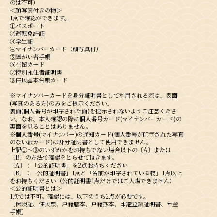
のは不可）
＜顔写真付きの物＞
1点で確認ができます。
①パスポート
②運転免許証
③学生証
④マイナンバーカード（顔写真付）
⑤障がい者手帳
⑥在留カード
⑦特別永住者証明書
⑧住民基本台帳カード
※マイナンバーカードを身分証明書として利用される際は、表面
(写真のある方)のみをご提示ください。
裏面(個人番号が印字された面)を提示されないようご注意くださ
い。なお、本人確認の際に個人番号カード(マイナンバーカード)の
裏面を見ることはありません。
※個人番号(マイナンバー)の通知カード(個人番号が印字された写真
のない紙カード)は身分証明書として使用できません。
上記①～⑧のいずれかをお持ちでない場合以下の〔A〕または
〔B〕の方法で確認をとらせて頂きます。
〔A〕：「公的証明書」を2点お持ちください
〔B〕：「公的証明書」1点と「名前が印字されている物」1点以上
をお持ちください（公的証明書1点だけではご入場できません）
＜公的証明書とは＞
1点では不可。確認には、以下のうち2点が必要です。
［保険証、住民票、戸籍謄本、戸籍抄本、印鑑登録証明書、年金
手帳］