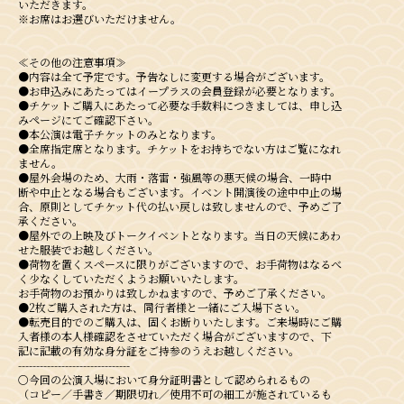
いただきます。
※お席はお選びいただけません。
≪その他の注意事項≫
●内容は全て予定です。予告なしに変更する場合がございます。
●お申込みにあたってはイープラスの会員登録が必要となります。
●チケットご購入にあたって必要な手数料につきましては、申し込
みページにてご確認下さい。
●本公演は電子チケットのみとなります。
●全席指定席となります。チケットをお持ちでない⽅はご覧になれ
ません。
●屋外会場のため、大雨・落雷・強風等の悪天候の場合、一時中
断や中止となる場合もございます。イベント開演後の途中中止の場
合、原則としてチケット代の払い戻しは致しませんので、予めご了
承ください。
●屋外での上映及びトークイベントとなります。当日の天候にあわ
せた服装でお越しください。
●荷物を置くスペースに限りがございますので、お手荷物はなるべ
く少なくしていただくようお願いいたします。
お手荷物のお預かりは致しかねますので、予めご了承ください。
●2枚ご購入された方は、同行者様と一緒にご入場下さい。
●転売⽬的でのご購⼊は、固くお断りいたします。ご来場時にご購
入者様の本⼈様確認をさせていただく場合がございますので、下
記に記載の有効な⾝分証をご持参のうえお越しください。
-------------------------------
〇今回の公演入場において身分証明書として認められるもの
（コピー／手書き／期限切れ／使用不可の細工が施されているも