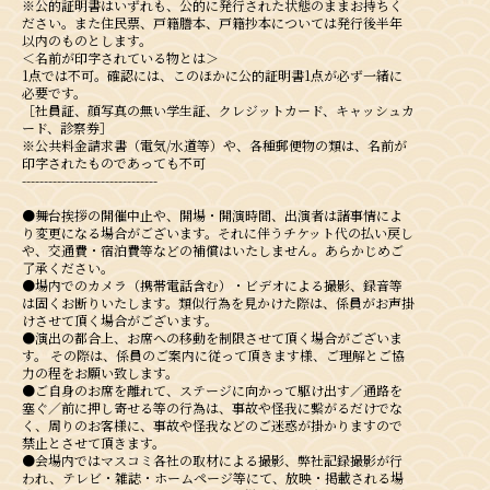
※公的証明書はいずれも、公的に発行された状態のままお持ちく
ださい。また住民票、戸籍謄本、戸籍抄本については発行後半年
以内のものとします。
＜名前が印字されている物とは＞
1点では不可。確認には、このほかに公的証明書1点が必ず一緒に
必要です。
［社員証、顔写真の無い学生証、クレジットカード、キャッシュカ
ード、診察券］
※公共料金請求書（電気/水道等）や、各種郵便物の類は、名前が
印字されたものであっても不可
-------------------------------
●舞台挨拶の開催中⽌や、開場・開演時間、出演者は諸事情によ
り変更になる場合がございます。それに伴うチケット代の払い戻し
や、交通費・宿泊費等などの補償はいたしません。あらかじめご
了承ください。
●場内でのカメラ（携帯電話含む）・ビデオによる撮影、録⾳等
は固くお断りいたします。類似行為を見かけた際は、係員がお声掛
けさせて頂く場合がございます。
●演出の都合上、お席への移動を制限させて頂く場合がございま
す。 その際は、係員のご案内に従って頂きます様、ご理解とご協
力の程をお願い致します。
●ご自身のお席を離れて、ステージに向かって駆け出す／通路を
塞ぐ／前に押し寄せる等の行為は、事故や怪我に繋がるだけでな
く、周りのお客様に、事故や怪我などのご迷惑が掛かりますので
禁止とさせて頂きます。
●会場内ではマスコミ各社の取材による撮影、弊社記録撮影が⾏
われ、テレビ・雑誌・ホームページ等にて、放映・掲載される場