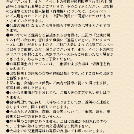
合がございます。また、イベントの模様が後⽇販売されるDVD 商
品等に収録される場合がございます。予めご了承ください。お客様
の当催事における個⼈情報（肖像権）については、このイベント
にご⼊場されたことにより、上記の使⽤にご同意いただけたもの
とさせていただきます。
●公演の妨げとなる大きな音を鳴らす等の行為は禁止とさせて頂
きます。
●⾞いすでのご鑑賞をご希望されるお客様は、上記の「公演に関
するお問い合わせ」窓口まで事前にご連絡ください。⾞いすスペ
ースには限りがありますので、ご利⽤⼈数によっては所定のスペー
ス以外でご鑑賞いただく場合がございます。また、イベントの内容
やマスコミ取材により、所定のスペースからご移動いただく場合が
ございます。あらかじめご了承ください。
●お客様同士のトラブルには、主催者および会場は一切責任を負
いかねます。
●お客様同士の座席の交換や移動は禁止です。必ずご自身のお席で
ご観覧下さい。
上記の他、会場内では係員のご案内や誘導に従って頂けます様、
何卒お願い申し上げます。
●いかなる事情が生じましても、ご購入後の変更や払い戻しはで
きません。
●会場周辺での出待ち・入待ちにつきましては、近隣のご迷惑と
なりますので、固くお断りいたします。
●会場内外での事故、盗難、紛失等について、主催者、運営、施
設側では一切の責任を負いません。
●駐車場のご案内はありません。当日は混雑が予測されますの
で、ご来場の際は必ず公共交通機関をご利用下さい。
●会場までの交通費等はお客様の負担にてお願いいたします。