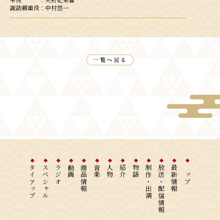
諏訪頼重役：中村悠一
タイアップ
スペシャル
ラジオ
動画
商品情報
音楽
人物
紹介
物語
制作・出演
放送・配信情報
最新情報
トップ