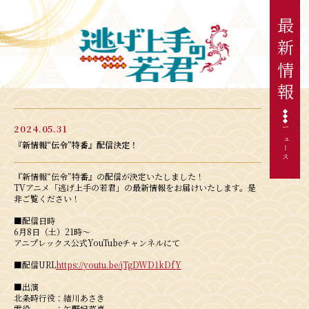
最
新
情
報
2024.05.31
ニュース
『新情報“伝令”特番』配信決定！
『新情報“伝令”特番』の配信が決定いたしました！
TVアニメ「逃げ上手の若君」の最新情報をお届けいたします。是
非ご覧ください！
■配信日時
6月8日（土）21時～
アニプレックス公式YouTubeチャンネルにて
■配信URL
https://youtu.be/jTgDWD1kDfY
■出演
北条時行役：結川あさき
雫役 ：矢野妃菜喜