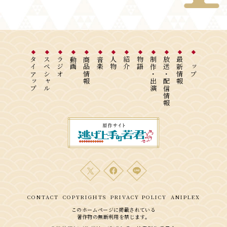
タイアップ
スペシャル
ラジオ
動画
商品情報
音楽
人物
紹介
物語
制作・出演
放送・配信情報
最新情報
トップ
CONTACT
COPYRIGHTS
PRIVACY POLICY
ANIPLEX
このホームページに掲載されている
著作物の無断利用を禁じます。