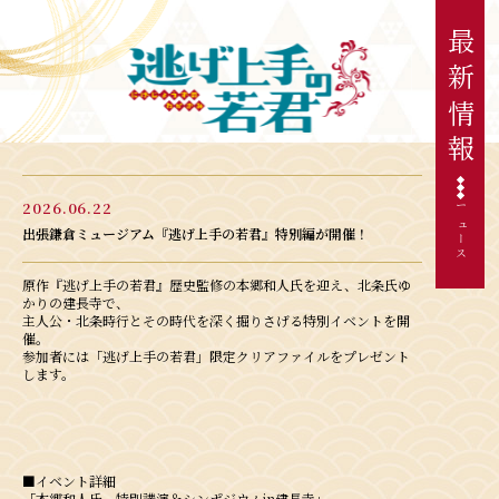
最
新
情
報
2026.06.22
ニュース
出張鎌倉ミュージアム『逃げ上手の若君』特別編が開催！
原作『逃げ上手の若君』歴史監修の本郷和人氏を迎え、北条氏ゆ
かりの建長寺で、
主人公・北条時行とその時代を深く掘りさげる特別イベントを開
催。
参加者には「逃げ上手の若君」限定クリアファイルをプレゼント
します。
■イベント詳細
「本郷和人氏 特別講演＆シンポジウムin建長寺」