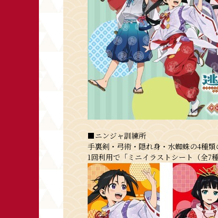
■ニンジャ訓練所
手裏剣・弓術・隠れ身・水蜘蛛の4種類
1回利用で「ミニイラストシート（全7