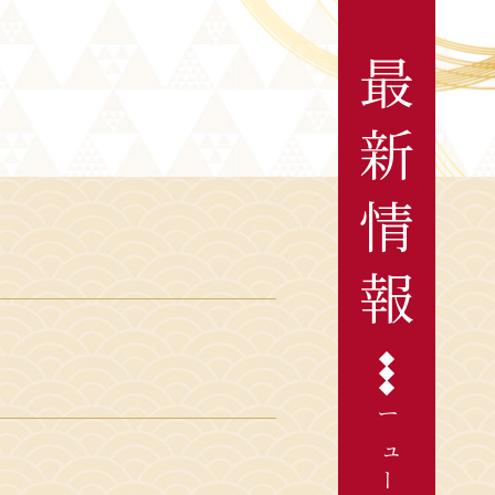
最
新
情
報
ニュース