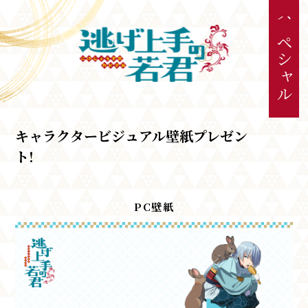
ス
ペ
シ
ャ
ル
キャラクタービジュアル壁紙プレゼン
ト!
PC壁紙