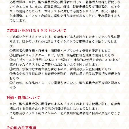
・応募者様は、当社、製作委員会及び関係者に対して、著作者人格権を行使しな
いものとします。また、応募者様は、当社、製作委員会及び関係者が、本イラ
ストの使用にあたって、本イラストに対して必要なトリミング、拡大・縮小、
色味調整、レイアウト合成等の編集を行う場合があることを、予め承諾するも
のとします。
ご応募いただけるイラストについて
・ご応募いただけるイラストは、応募者様ご本人が制作したオリジナル作品に限
ります。以下のいずれかに該当するイラストのご応募は固くお断りいたしま
す。
①第三者の著作権・肖像権・商標権・パブリシティ権等を侵害するもの
②他作品のキャラクター、ロゴ、写真、商品意匠等を無断で使用したもの
③AI生成ツールを使用したもの（一部加工・補助的な使用を含め、AIによる生
成を行ったイラストはご応募いただかないようお願い致します）
④政治、宗教的な主義主張を含むものや、営利及び広告宣伝目的のもの
⑤法令や公序良俗に反する表現や差別的・過度に暴力的又は不適切な表現を含
むもの
⑥その他、本作品のイメージを棄損させるなど、製作委員会が不適切と認める
もの
対価・費用について
・当社、製作委員会及び関係者による本イラストのあらゆる使用に際し、応募者
様に対する金銭を含むその他の対価は発生しないものとします。
・ご応募及びイラスト制作にかかる一切の費用は応募者様ご自身の負担となりま
す。
その他の注意事項