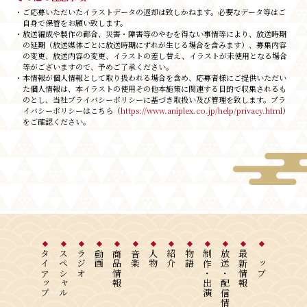
・ご応募いただいたイラストデータの返却は致しかねます。必要なデータ等はご
自身で保管をお願い致します。
・放送編成や製作の都合、災害・障害等のやむを得ない事情等により、放送時期
の延期（放送媒体ごとに放送時期にずれが生じる場合を含みます）、募集内容
の変更、放送内容の変更、イラストの差し替え、イラストが未使用となる場合
等がございますので、予めご了承ください。
・本情報が個人情報として取り扱われる場合を含め、応募者様にご提供いただい
た個⼈情報は、本イラストの使用その他本施策に関連する目的で収集されるも
のとし、当社プライバシーポリシーに基づき取扱い及び管理を致します。プラ
イバシーポリシーはこちら（
https://www.aniplex.co.jp/help/privacy.html
）
をご確認ください。
タイアップ
スペシャル
ラジオ
動画
商品情報
音楽
人物
紹介
物語
制作・出演
放送・配信情報
最新情報
トップ