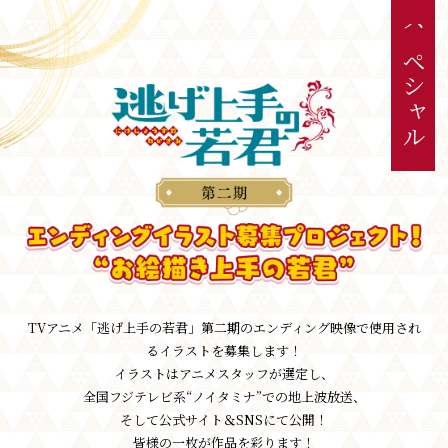
ス
ペ
シ
ャ
ル
TVアニメ「逃げ上手の若君」第二期のエンディング映像で使用され
るイラストを募集します！
イラストはアニメスタッフが選定し、
全国フジテレビ系“ノイタミナ”での地上波放送、
そして公式サイト＆SNSにて公開！
皆様の一枚が作品を彩ります！