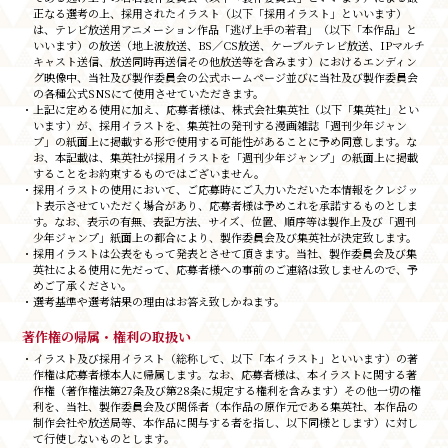
正なる選考の上、採用されたイラスト（以下「採用イラスト」といいます）
は、テレビ放送用アニメーション作品「逃げ上手の若君」（以下「本作品」と
いいます）の放送（地上波放送、BS／CS放送、ケーブルテレビ放送、IPマルチ
キャスト送信、放送同時再送信その他放送等を含みます）におけるエンディン
グ映像中、当社及び製作委員会の公式ホームページ並びに当社及び製作委員会
の各種公式SNSにて使用させていただきます。
・上記に定める使用に加え、応募者様は、株式会社集英社（以下「集英社」とい
います）が、採用イラストを、集英社の発刊する漫画雑誌「週刊少年ジャン
プ」の紙面上に掲載する形で使用する可能性があることに予め同意します。な
お、本記載は、集英社が採用イラストを「週刊少年ジャンプ」の紙面上に掲載
することをお約束するものではございません。
・採用イラストの使用において、ご応募時にご入力いただいた本情報をクレジッ
ト表示させていただく場合があり、応募者様は予めこれを承諾するものとしま
す。なお、表示の有無、表記方法、サイズ、位置、順序等は製作上及び「週刊
少年ジャンプ」紙面上の都合により、製作委員会及び集英社が決定致します。
・採用イラストは公表をもって発表とさせて頂きます。当社、製作委員会及び集
英社による使用に先だって、応募者様への事前のご連絡は致しませんので、予
めご了承ください。
・選考基準や選考結果の理由はお答え致しかねます。
著作権の帰属・権利の取扱い
・イラスト及び採用イラスト（総称して、以下「本イラスト」といいます）の著
作権は応募者様本人に帰属します。なお、応募者様は、本イラストに関する著
作権（著作権法第27条及び第28条に規定する権利を含みます）その他一切の権
利を、当社、製作委員会及び関係者（本作品の原作元である集英社、本作品の
制作会社や放送局等、本作品に関与する者を指し、以下同様とします）に対し
て行使しないものとします。