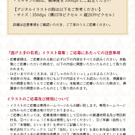
・スキャンの際は、解像度を 350dpi にご設定ください
【デジタルイラストの際は以下をご参考ください】
・サイズ：350dpi（横1378ピクセル × 縦2039ピクセル）
詳細は注意事項をご確認いただき、ご了承のうえご応募ください。
『逃げ上手の若君』イラスト募集｜ご応募にあたっての注意事項
・応募者様は、ご応募される前に必ず以下の内容をすべてお読みください。本施
策にご応募いただいた時点で、以下の内容に同意いただいたものとして取り扱
われます。
・14さいまでのおこさまは、ほごしゃのかたといっしょにおよみください。
・未成年の方は、保護者の方にも以下の内容をすべてお読みいただき、保護者の
方の同意を得たうえでご応募ください。本施策にご応募いただいた時点で、保
護者の方の同意があったものとして取り扱われます。
イラストのご応募及び使用について
・イラストのご応募は専用ホームページからお願い致します。専用ホームページ
以外からのご応募は受け付けておりません。
・ご応募にあたっては、応募者様の情報として①お住いの都道府県名及び市区町
村名、②ペンネーム（ご本名は使用しないでください）、③ご年齢（総称して
以下「本情報」といいます）を併せてご記載ください。
・株式会社アニプレックス（以下「当社」といいます）を含む本作品の製作主体
である逃げ上手の若君製作委員会（以下「製作委員会」といいます）による厳