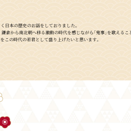
く日本の歴史のお話をしておりました。
、 鎌倉から南北朝へ移る激動の時代を感じながら「鬼事」を歌えるこ
OPをこの時代の若君として盛り上げたいと思います。
やってきたミュージシャン活動を行う地球外生命体。
界中に溢れる様々な音楽を吸収し続け、いつか彼の音楽で地球人全
ンドから、世界各地の民族音楽を盛り込んだ特徴的な楽曲まで、彼
なメロディーと、宇宙人ならではの大きな世界観とストーリー性の
を生んでいる。
ネット上にたくさんの楽曲を投稿し続け日本を拠点に地球のアーティス
おとせサンダー」がバズる。
及ぶ一大ブームを巻き起こし、YouTube に UP された MV の
にソニーミュージックからメジャーデビュー。