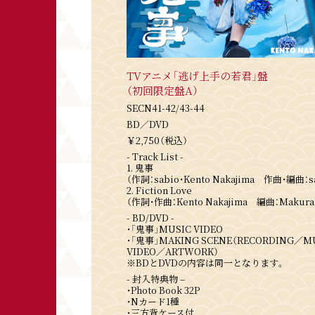
TVアニメ「逃げ上手の若君」盤
（初回限定盤A）
SECN41-42/43-44
BD／DVD
￥2,750（税込）
- Track List -
1. 鬼事
（作詞：sabio・Kento Nakajima 作曲・編曲：s
2. Fiction Love
（作詞・作曲：Kento Nakajima 編曲：Makura
- BD/DVD -
・「鬼事」MUSIC VIDEO
・「鬼事」MAKING SCENE（RECORDING／M
VIDEO／ARTWORK）
※BDとDVDの内容は同一となります。
- 封入特典物 –
・Photo Book 32P
・Nカード1種
・三方背ケース付