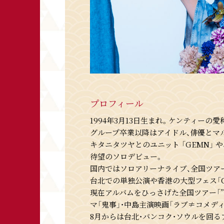
プロフィール
1994年3月13日生まれ。ケンティーの
グループ卒業以降はアイドル、俳優とマ
キタニタツヤとのユニット 「GEMN」 や、
待望のソロデビュー。
国内ではソロアリーナライブ、全国ツア
台北での単独公演や香港の大型フェス「Cl
現在アルバムをひっさげた全国ツアー「”IDO
マ「鬼事」・中島主演映画「ラブ≠コメディ」主
8月からは台北・バンコク・ソウルを回る