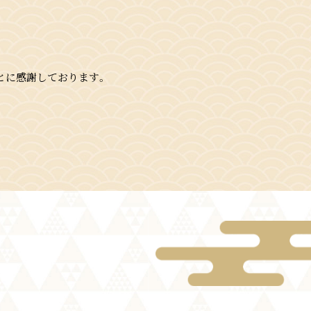
とに感謝しております。
てを虜にする日を夢見て、日々音楽作り
の手がける楽曲は自由と楽しさに溢れ
ある歌詞が地球に住む人々のぼっちな
ト達への楽曲提供をしながら、自身の
再生回数は 1300 万回を突破。