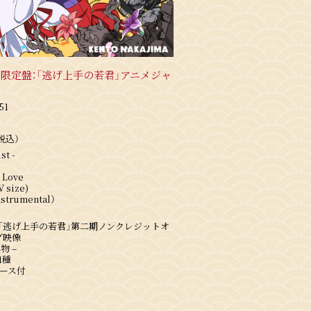
限定盤：「逃げ上手の若君」アニメジャ
51
紙ジャケット仕様
リジナルステッカー4種を封入
（税込）
切り替わります。
st -
n Love
V size)
strumental）
)
メ「逃げ上手の若君」第二期ノンクレジットオ
グ映像
al)
物 –
1種
ケース付