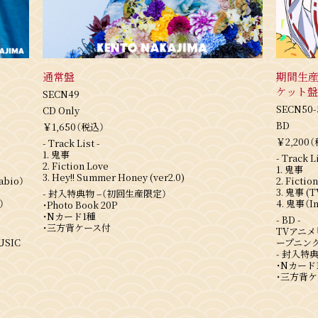
[商品仕様]
◎初回仕様＆期間生産限定盤
価格：2,500円(税込)
通常盤
期間生産
品番：AICL-4932
ケット盤
SECN49
仕様：
SECN50-
CD Only
7inchレコードサイズアニメ絵柄描きおろし
BD
￥1,650（税込）
初回仕様限定CDサイズジャケットカード・オ
￥2,200
- Track List -
※初回仕様の在庫がなくなり次第、通常仕様に
1. 鬼事
- Track Li
2. Fiction Love
1. 鬼事
3. Hey!! Summer Honey (ver2.0)
abio）
2. Fictio
収録内容：
3. 鬼事 (T
- 封入特典物 –（初回生産限定）
01. ロマンティックがほしいなら
）
4. 鬼事（In
・Photo Book 20P
02. 鎌倉STYLE (チョベリグ！Remix)
・Nカード1種
- BD -
・三方背ケース付
03. ロマンティックがほしいなら (Anime Edit
TVアニ
USIC
ープニン
04. ロマンティックがほしいなら (Instrument
- 封入特典
・Nカード
特典：
・三方背
Amazon：メガジャケ
楽天ブックス：缶バッジ